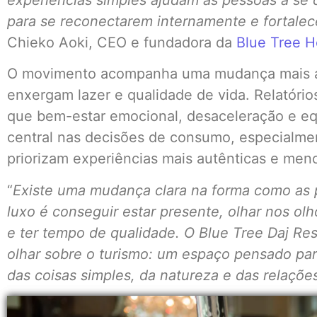
experiências simples ajudam as pessoas a se
para se reconectarem internamente e fortalec
Chieko Aoki, CEO e fundadora da
Blue Tree H
O movimento acompanha uma mudança mais a
enxergam lazer e qualidade de vida. Relatório
que bem-estar emocional, desaceleração e eq
central nas decisões de consumo, especialment
priorizam experiências mais autênticas e men
“
Existe uma mudança clara na forma como as 
luxo é conseguir estar presente, olhar nos ol
e ter tempo de qualidade. O Blue Tree Daj Re
olhar sobre o turismo: um espaço pensado par
das coisas simples, da natureza e das relaçõ