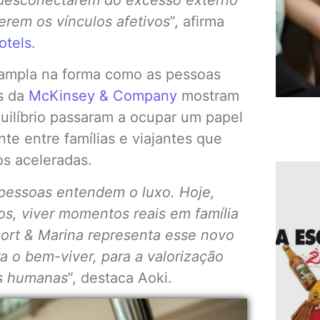
 desconectarem do excesso externo
erem os vínculos afetivos
”, afirma
otels
.
mpla na forma como as pessoas
s da
McKinsey & Company
mostram
uilíbrio passaram a ocupar um papel
e entre famílias e viajantes que
os aceleradas.
pessoas entendem o luxo. Hoje,
hos, viver momentos reais em família
sort & Marina representa esse novo
a o bem-viver, para a valorização
es humanas
”, destaca Aoki.