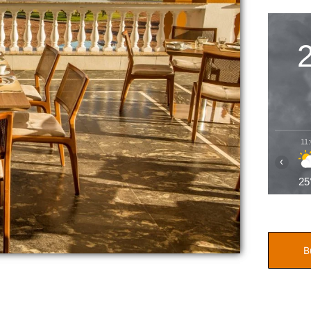
11
‹
25