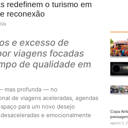
ias redefinem o turismo em
 e reconexão
2026
vos e excesso de
por viagens focadas
empo de qualidade em
 — mas profunda — no
onal de viagens aceleradas, agendas
espaço para um novo desejo
Copa Airl
s, desaceleradas e emocionalmente
passage
agosto 5, 