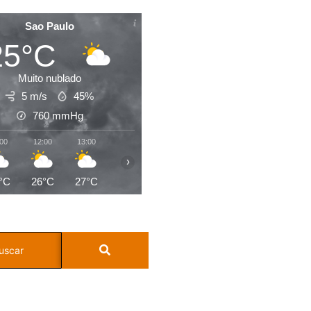
Sao Paulo
25°C
Muito nublado
5 m/s
45%
760
mmHg
:00
12:00
13:00
14:00
15:00
16:00
17:00
18:0
›
°C
26°C
27°C
28°C
28°C
27°C
26°C
24°