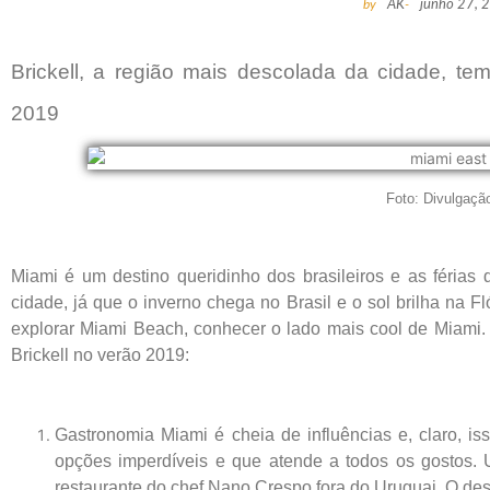
by
AK
-
junho 27, 
Brickell, a região mais descolada da cidade, t
2019
Foto: Divulgaçã
Miami é um destino queridinho dos brasileiros e as férias 
cidade, já que o inverno chega no Brasil e o sol brilha na Fló
explorar Miami Beach, conhecer o lado mais cool de Miami. 
Brickell no verão 2019:
Gastronomia Miami é cheia de influências e, claro, iss
opções imperdíveis e que atende a todos os gostos.
restaurante do chef Nano Crespo fora do Uruguai. O desta