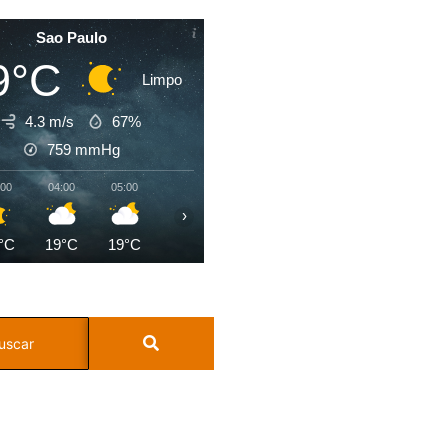
Sao Paulo
9°C
Limpo
4.3 m/s
67%
759
mmHg
:00
04:00
05:00
06:00
07:00
08:00
09:00
10:0
›
°C
19°C
19°C
19°C
20°C
21°C
23°C
23°