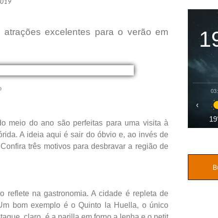
2019
1
em atrações excelentes para o verão em
o
03
‹
19
do meio do ano são perfeitas para uma visita à
rida. A ideia aqui é sair do óbvio e, ao invés de
Confira três motivos para desbravar a região de
o reflete na gastronomia. A cidade é repleta de
 Um bom exemplo é o Quinto la Huella, o único
que, claro, é a parilla em forno a lenha e o petit