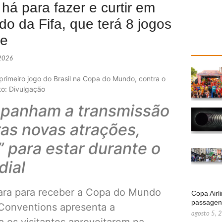
á para fazer e curtir em
o da Fifa, que terá 8 jogos
de
 2026
rimeiro jogo do Brasil na Copa do Mundo, contra o
to: Divulgação
mpanham a transmissão
ras novas atrações,
” para estar durante o
dial
ara para receber a Copa do Mundo
Copa Airl
passage
 Conventions apresenta a
agosto 5, 
 os visitantes aproveitarem na