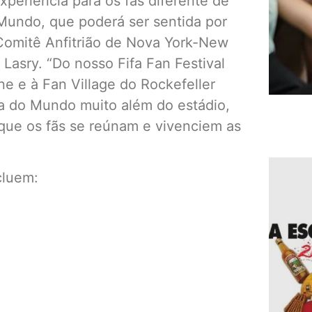
periência para os fãs diferente de
o Mundo, que poderá ser sentida por
Comitê Anfitrião de Nova York-New
Lasry. “Do nosso Fifa Fan Festival
e e à Fan Village do Rockefeller
pa do Mundo muito além do estádio,
que os fãs se reúnam e vivenciem as
cluem: