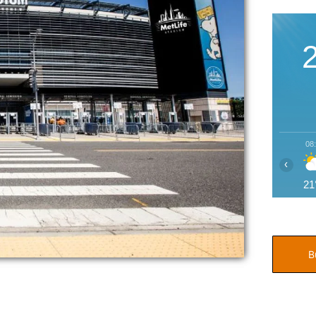
08
‹
21