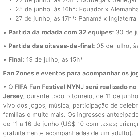
22 de junho, às 20h*: Noruega x Senegal
25 de junho, às 16h*: Equador x Alemanh
27 de junho, às 17h*: Panamá x Inglaterra
•
Partida da rodada com 32 equipes:
30 de j
•
Partida das oitavas-de-final:
05 de julho, à
•
Final:
19 de julho, às 15h*
Fan Zones e eventos para acompanhar os jo
• O
FIFA Fan Festival NYNJ será realizado no
Jersey,
durante todo o torneio, de 11 de junho
vivo dos jogos, música, participação de celeb
famílias e muito mais. Os ingressos antecipad
de 11 a 16 de junho (US$ 10 com taxas; crianç
gratuitamente acompanhadas de um adulto).