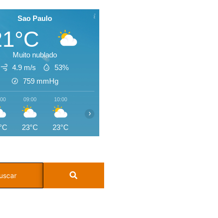
Sao Paulo
21°C
Muito nublado
4.9 m/s
53%
759
mmHg
:00
09:00
10:00
11:00
12:00
13:00
14:00
15:0
›
°C
23°C
23°C
25°C
26°C
27°C
28°C
28°