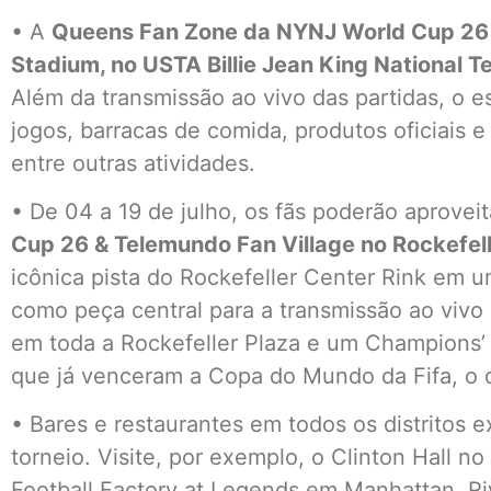
• A
Queens Fan Zone da NYNJ World Cup 26
Stadium, no USTA Billie Jean King National T
Além da transmissão ao vivo das partidas, o 
jogos, barracas de comida, produtos oficiais e
entre outras atividades.
• De 04 a 19 de julho, os fãs poderão aprovei
Cup 26 & Telemundo Fan Village no Rockefel
icônica pista do Rockefeller Center Rink em u
como peça central para a transmissão ao vivo d
em toda a Rockefeller Plaza e um Champions’
que já venceram a Copa do Mundo da Fifa, o qu
• Bares e restaurantes em todos os distritos e
torneio. Visite, por exemplo, o Clinton Hall 
Football Factory at Legends em Manhattan, Ri