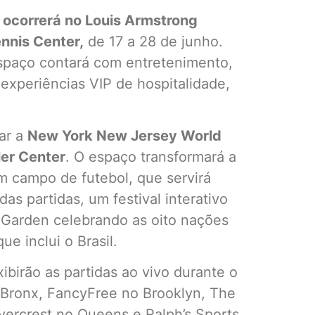
ocorrerá no Louis Armstrong
ennis Center,
de 17 a 28 de junho.
espaço contará com entretenimento,
 experiências VIP de hospitalidade,
tar a
New York New Jersey World
ler Center
. O espaço transformará a
m campo de futebol, que servirá
as partidas, um festival interativo
 Garden celebrando as oito nações
e inclui o Brasil.
xibirão as partidas ao vivo durante o
no Bronx, FancyFree no Brooklyn, The
vercrest no Queens e Ralph’s Sports