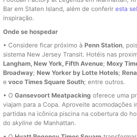
Bar em Staten Island, além de conferir
esta se
inspiração.
Onde se hospedar
• Considere ficar próximo à
Penn Station
, poi
sistema New Jersey Transit. Hotéis nas prox
Langham, New York, Fifth Avenue
;
Moxy Tim
Broadway
;
New Yorker by Lotte Hotels
;
Rena
e
voco Times Square South
; entre outros.
• O
Gansevoort Meatpacking
oferece uma pr
viajam para a Copa. Aproveite acomodações 
partidas na icônica piscina na cobertura do h
do
skyline
de Manhattan.
• O
Hyatt Regency Times Square
transforma