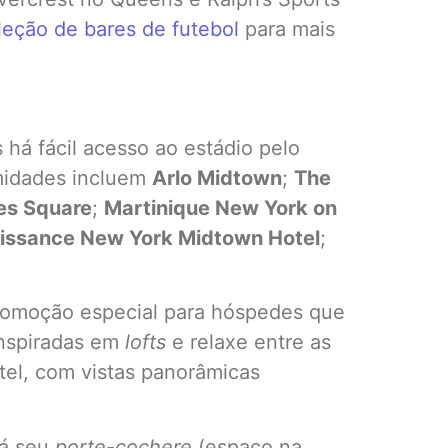
leção de bares de futebol
para mais
s há fácil acesso ao estádio pelo
imidades incluem
Arlo Midtown
;
The
es Square
;
Martinique New York on
issance New York Midtown Hotel
;
omoção especial para hóspedes que
inspiradas em
lofts
e relaxe entre as
otel, com vistas panorâmicas
rá seu
porte-cochere
(espaço na