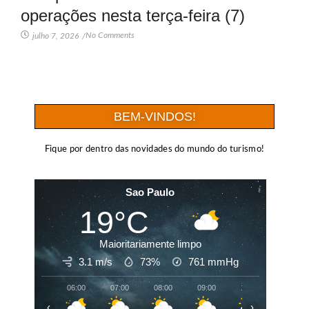
operações nesta terça-feira (7)
No Comments
julho 7, 2026
/
BEM-VINDOS!
Fique por dentro das novidades do mundo do turismo!
Sao Paulo
19°C
Maioritariamente limpo
3.1 m/s
73%
761
mmHg
06:00
07:00
08:00
09:00
10:00
11:00
‹
›