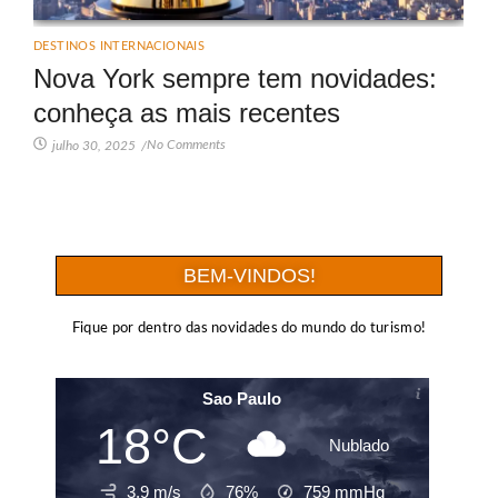
DESTINOS INTERNACIONAIS
Nova York sempre tem novidades:
conheça as mais recentes
No Comments
julho 30, 2025
/
BEM-VINDOS!
Fique por dentro das novidades do mundo do turismo!
Sao Paulo
18°C
Nublado
3.9 m/s
76%
759
mmHg