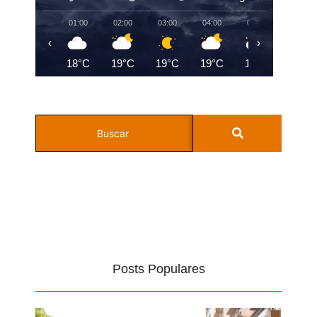
01:00
02:00
03:00
04:00
05:00
06:00
‹
›
18°C
19°C
19°C
19°C
19°C
19°C
Posts Populares