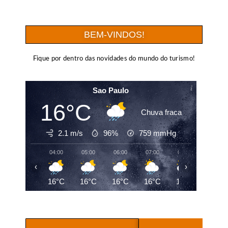
BEM-VINDOS!
Fique por dentro das novidades do mundo do turismo!
Sao Paulo
16°C
Chuva fraca
2.1 m/s
96%
759
mmHg
04:00
05:00
06:00
07:00
08:00
09:00
‹
›
16°C
16°C
16°C
16°C
17°C
19°C