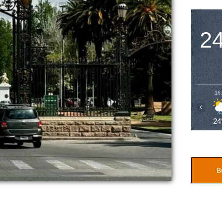
2
16
‹
24