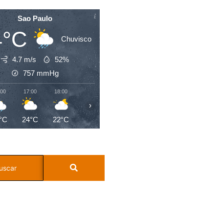
Sao Paulo
4°C
Chuvisco
4.7 m/s
52%
757
mmHg
:00
17:00
18:00
19:00
20:00
21:00
22:00
23:0
›
°C
24°C
22°C
21°C
20°C
20°C
19°C
18°