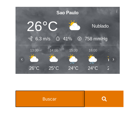
Sao Paulo
26°C
Nublado
6.3 m/s
41%
758
mmHg
13:00
14:00
15:00
16:00
17:00
18:00
‹
›
26°C
25°C
24°C
24°C
24°C
22°C