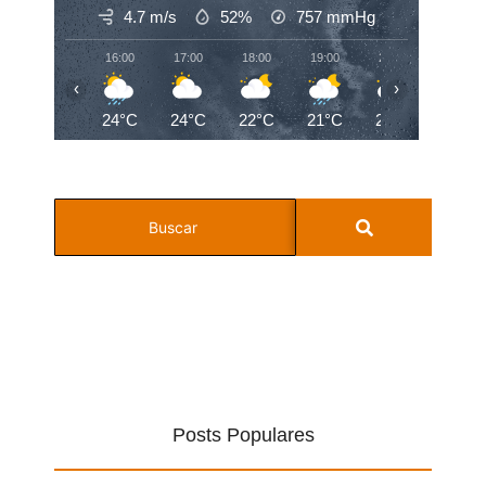
4.7 m/s
52%
757
mmHg
16:00
17:00
18:00
19:00
20:00
21:00
‹
›
24°C
24°C
22°C
21°C
20°C
20°C
Posts Populares