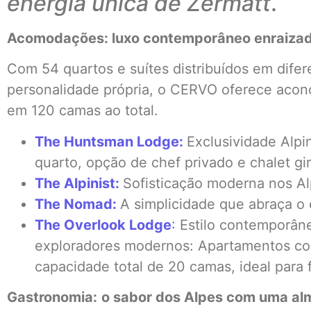
energia única de Zermatt
.
Acomodações: luxo contemporâneo enraizad
Com 54 quartos e suítes distribuídos em dife
personalidade própria, o CERVO oferece acon
em 120 camas ao total.
The Huntsman Lodge:
Exclusividade Alpi
quarto, opção de chef privado e chalet gir
The Alpinist:
Sofisticação moderna nos Alp
The Nomad:
A simplicidade que abraça o e
The Overlook Lodge
:
Estilo contemporâneo
exploradores modernos: Apartamentos co
capacidade total de 20 camas, ideal para 
Gastronomia:
o sabor dos Alpes com uma al