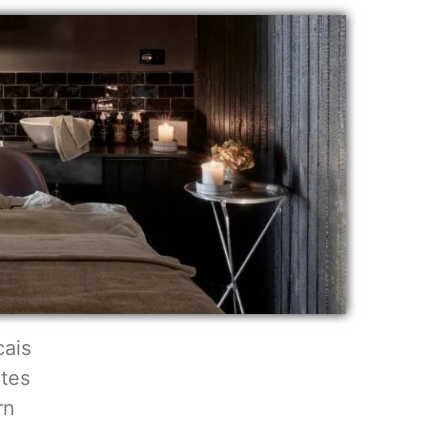
cais
tes
rn