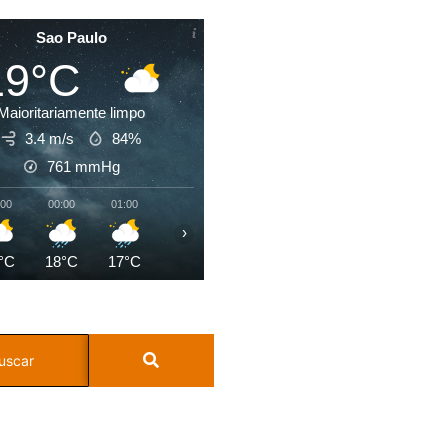
Sao Paulo
19°C
Maioritariamente limpo
3.4 m/s
84%
761
mmHg
:00
00:00
01:00
02:00
03:00
04:00
05:00
06:0
›
°C
18°C
17°C
17°C
17°C
16°C
16°C
16°