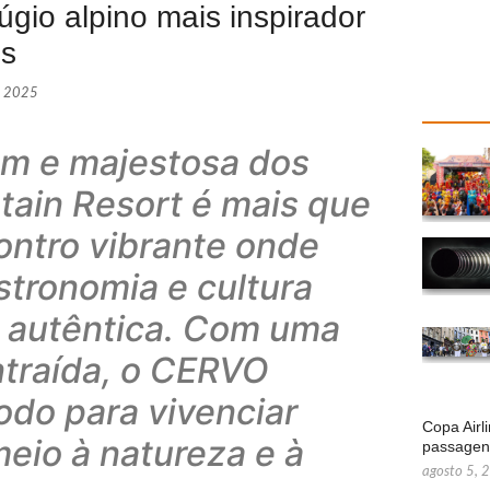
gio alpino mais inspirador
es
, 2025
em e majestosa dos
ain Resort é mais que
ontro vibrante onde
stronomia e cultura
a autêntica. Com uma
ntraída, o CERVO
odo para vivenciar
Copa Airl
eio à natureza e à
passage
agosto 5, 