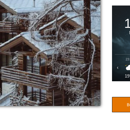
23
‹
19