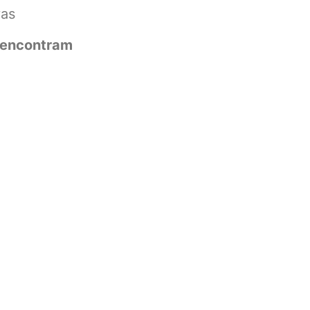
vas
e encontram