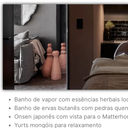
Banho de vapor com essências herbais lo
Banho de ervas butanês com pedras quen
Onsen japonês com vista para o Matterho
Yurts mongóis para relaxamento