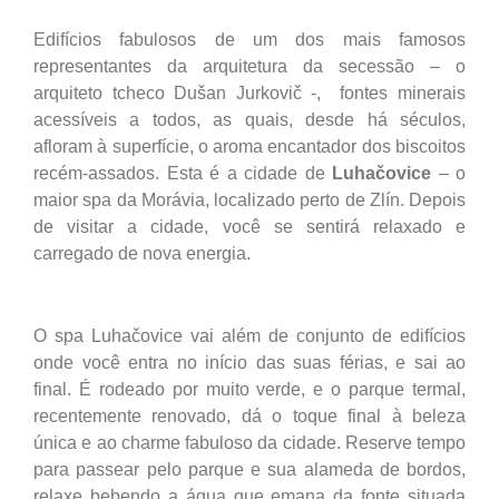
Edifícios fabulosos de um dos mais famosos
representantes da arquitetura da secessão – o
arquiteto tcheco Dušan Jurkovič -, fontes minerais
acessíveis a todos, as quais, desde há séculos,
afloram à superfície, o aroma encantador dos biscoitos
recém-assados. Esta é a cidade de
Luhačovice
– o
maior spa da Morávia, localizado perto de Zlín. Depois
de visitar a cidade, você se sentirá relaxado e
carregado de nova energia.
O spa Luhačovice vai além de conjunto de edifícios
onde você entra no início das suas férias, e sai ao
final. É rodeado por muito verde, e o parque termal,
recentemente renovado, dá o toque final à beleza
única e ao charme fabuloso da cidade. Reserve tempo
para passear pelo parque e sua alameda de bordos,
relaxe bebendo a água que emana da fonte situada