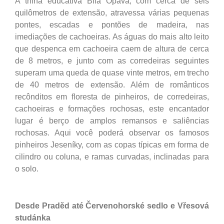
A trilha educativa Bílá Opava, com cerca de seis
quilômetros de extensão, atravessa várias pequenas
pontes, escadas e pontões de madeira, nas
imediações de cachoeiras. As águas do mais alto leito
que despenca em cachoeira caem de altura de cerca
de 8 metros, e junto com as corredeiras seguintes
superam uma queda de quase vinte metros, em trecho
de 40 metros de extensão. Além de românticos
recônditos em floresta de pinheiros, de corredeiras,
cachoeiras e formações rochosas, este encantador
lugar é berço de amplos remansos e saliências
rochosas. Aqui você poderá observar os famosos
pinheiros Jeseníky, com as copas típicas em forma de
cilindro ou coluna, e ramas curvadas, inclinadas para
o solo.
Desde Praděd até Červenohorské sedlo e Vřesová
studánka