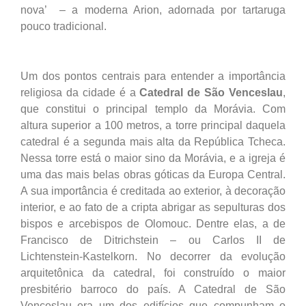
nova’ – a moderna Arion, adornada por tartaruga
pouco tradicional.
Um dos pontos centrais para entender a importância
religiosa da cidade é a
Catedral de São Venceslau
,
que constitui o principal templo da Morávia. Com
altura superior a 100 metros, a torre principal daquela
catedral é a segunda mais alta da República Tcheca.
Nessa torre está o maior sino da Morávia, e a igreja é
uma das mais belas obras góticas da Europa Central.
A sua importância é creditada ao exterior, à decoração
interior, e ao fato de a cripta abrigar as sepulturas dos
bispos e arcebispos de Olomouc. Dentre elas, a de
Francisco de Ditrichstein – ou Carlos II de
Lichtenstein-Kastelkorn. No decorrer da evolução
arquitetônica da catedral, foi construído o maior
presbitério barroco do país. A Catedral de São
Venceslau era um dos edifícios que compunham o