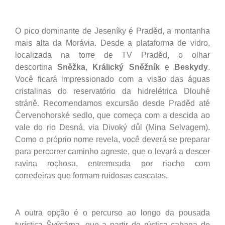
O pico dominante de Jeseníky é Praděd, a montanha
mais alta da Morávia. Desde a plataforma de vidro,
localizada na torre de TV Praděd, o olhar
descortina
Sněžka
,
Králický
Sněžník
e
Beskydy
.
Você ficará impressionado com a visão das águas
cristalinas do reservatório da hidrelétrica Dlouhé
stráně. Recomendamos excursão desde Praděd até
Červenohorské sedlo, que começa com a descida ao
vale do rio Desná, via Divoký důl (Mina Selvagem).
Como o próprio nome revela, você deverá se preparar
para percorrer caminho agreste, que o levará a descer
ravina rochosa, entremeada por riacho com
corredeiras que formam ruidosas cascatas.
A outra opção é o percurso ao longo da pousada
turística Švýcárna, que a partir de rústica cabana de