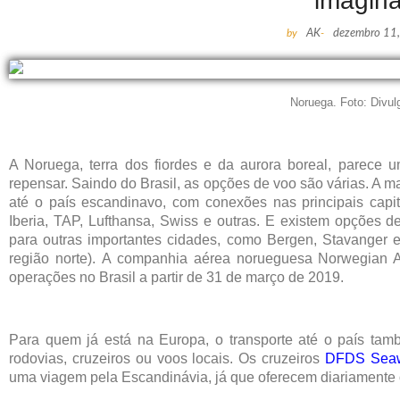
imagin
by
AK
-
dezembro 11
Noruega. Foto: Divu
A Noruega, terra dos fiordes e da aurora boreal, parece 
repensar. Saindo do Brasil, as opções de voo são várias. A
até o país escandinavo, com conexões nas principais capita
Iberia, TAP, Lufthansa, Swiss e outras. E existem opções 
para outras importantes cidades, como Bergen, Stavanger e
região norte). A companhia aérea norueguesa Norwegian A
operações no Brasil a partir de 31 de março de 2019.
Para quem já está na Europa, o transporte até o país tamb
rodovias, cruzeiros ou voos locais. Os cruzeiros
DFDS Sea
uma viagem pela Escandinávia, já que oferecem diariamente 