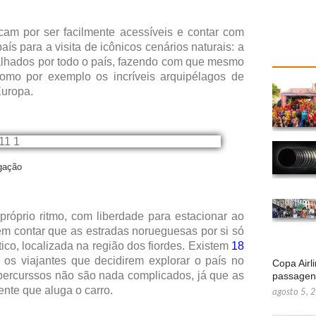
cam por ser facilmente acessíveis e contar com
aís para a visita de icônicos cenários naturais: a
alhados por todo o país, fazendo com que mesmo
como por exemplo os incríveis arquipélagos de
Europa.
lgação
róprio ritmo, com liberdade para estacionar ao
em contar que as estradas norueguesas por si só
ico, localizada na região dos fiordes. Existem
18
os viajantes que decidirem explorar o país no
Copa Airl
ercurssos não são nada complicados, já que as
passage
nte que aluga o carro.
agosto 5, 