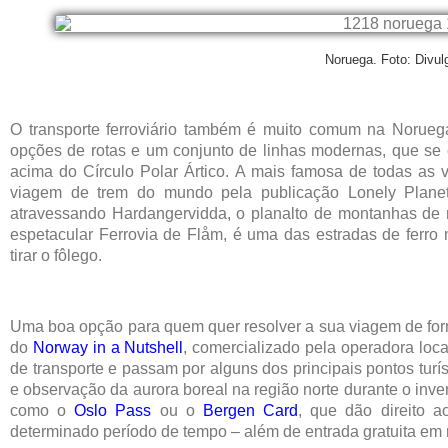
Noruega. Foto: Divu
O transporte ferroviário também é muito comum na Norue
opções de rotas e um conjunto de linhas modernas, que se 
acima do Círculo Polar Ártico. A mais famosa de todas as v
viagem de trem do mundo pela publicação Lonely Planet.
atravessando Hardangervidda, o planalto de montanhas de m
espetacular Ferrovia de Flåm, é uma das estradas de ferr
tirar o fôlego.
Uma boa opção para quem quer resolver a sua viagem de for
do
Norway in a Nutshell
, comercializado pela operadora loca
de transporte e passam por alguns dos principais pontos turíst
e observação da aurora boreal na região norte durante o invern
como o
Oslo Pass
ou o
Bergen Card
, que dão direito a
determinado período de tempo – além de entrada gratuita em