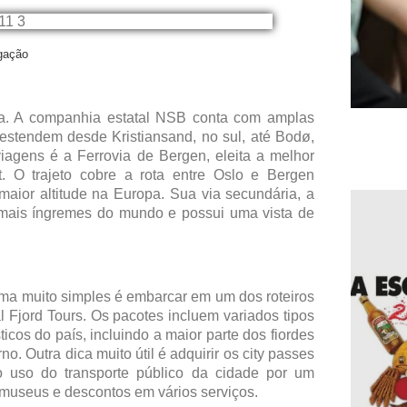
lgação
ga. A companhia estatal NSB conta com amplas
estendem desde Kristiansand, no sul, até Bodø,
iagens é a Ferrovia de Bergen, eleita a melhor
 O trajeto cobre a rota entre Oslo e Bergen
aior altitude na Europa. Sua via secundária, a
o mais íngremes do mundo e possui uma vista de
ma muito simples é embarcar em um dos roteiros
l Fjord Tours. Os pacotes incluem variados tipos
icos do país, incluindo a maior parte dos fiordes
o. Outra dica muito útil é adquirir os city passes
o uso do transporte público da cidade por um
 museus e descontos em vários serviços.