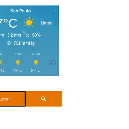
Sao Paulo
7°C
Limpo
3.2 m/s
69%
761
mmHg
:00
08:00
09:00
10:00
11:00
12:00
13:00
14:0
›
°C
19°C
22°C
24°C
26°C
27°C
28°C
27°