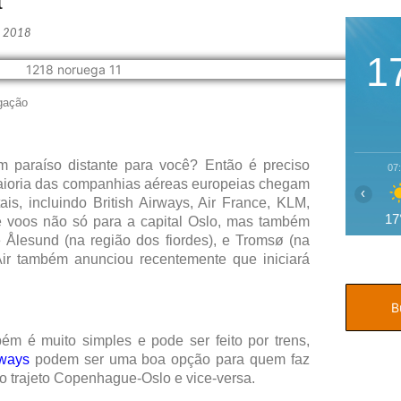
a
, 2018
1
lgação
um paraíso distante para você? Então é preciso
07
 maioria das companhias aéreas europeias chegam
‹
is, incluindo British Airways, Air France, KLM,
17
de voos não só para a capital Oslo, mas também
 Ålesund (na região dos fiordes), e Tromsø (na
ir também anunciou recentemente que iniciará
ém é muito simples e pode ser feito por trens,
ways
podem ser uma boa opção para quem faz
o trajeto Copenhague-Oslo e vice-versa.