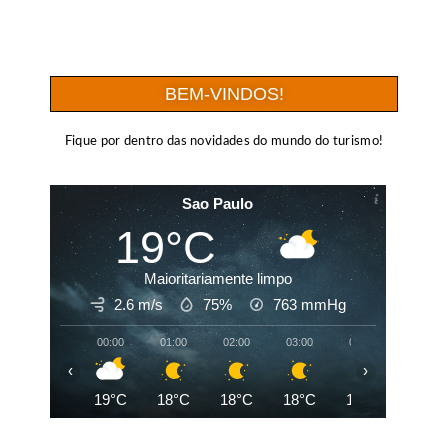
BEM-VINDOS!
Fique por dentro das novidades do mundo do turismo!
Sao Paulo
19°C
Maioritariamente limpo
2.6 m/s
75%
763
mmHg
00:00
01:00
02:00
03:00
04:00
05:00
‹
›
19°C
18°C
18°C
18°C
18°C
18°C