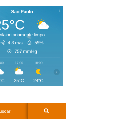
Sao Paulo
25°C
Maioritariamente limpo
4.3 m/s
59%
757
mmHg
:00
17:00
18:00
19:00
20:00
21:00
22:00
23:0
›
°C
25°C
24°C
22°C
22°C
21°C
21°C
21°