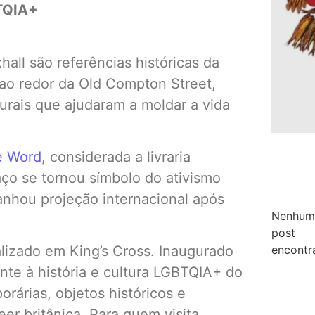
BTQIA+
hall são referências históricas da
o redor da Old Compton Street,
turais que ajudaram a moldar a vida
e Word
, considerada a livraria
ço se tornou símbolo do ativismo
anhou projeção internacional após
Nenhum
post
encontr
alizado em King’s Cross. Inaugurado
te à história e cultura LGBTQIA+ do
rárias, objetos históricos e
er britânica. Para quem visita