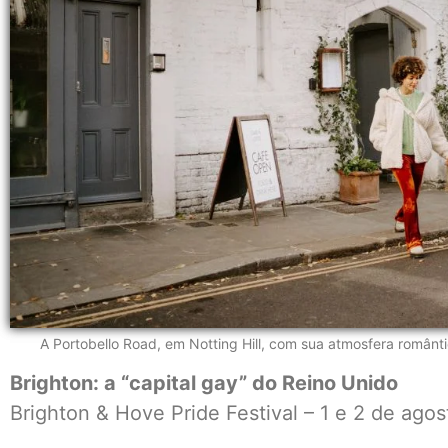
A Portobello Road, em Notting Hill, com sua atmosfera romântic
Brighton: a “capital gay” do Reino Unido
Brighton & Hove Pride Festival – 1 e 2 de ago