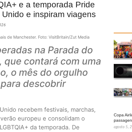
QIA+ e a temporada Pride
 Unido e inspiram viagens
2026
s de Manchester. Foto: VisitBritain/Zut Media
eradas na Parada do
, que contará com uma
no, o mês do orgulho
para descobrir
 Unido recebem festivais, marchas,
Copa Airl
 verão europeu e consolidam o
passage
s LGBTQIA+ da temporada. De
agosto 5, 