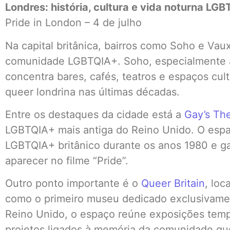
Londres: história, cultura e vida noturna LG
Pride in London – 4 de julho
Na capital britânica, bairros como Soho e Vaux
comunidade LGBTQIA+. Soho, especialmente a
concentra bares, cafés, teatros e espaços cul
queer londrina nas últimas décadas.
Entre os destaques da cidade está a
Gay’s Th
LGBTQIA+ mais antiga do Reino Unido. O espa
LGBTQIA+ britânico durante os anos 1980 e g
aparecer no filme “Pride”.
Outro ponto importante é o
Queer Britain
, loc
como o primeiro museu dedicado exclusivamen
Reino Unido, o espaço reúne exposições tempo
projetos ligados à memória da comunidade que