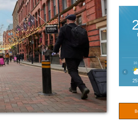
16
‹
25