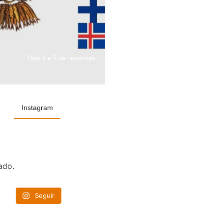
Dias 4 e 5 de novembro
Instagram
ado.
Seguir