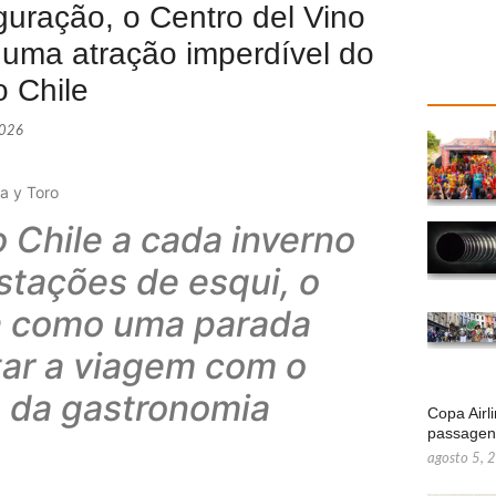
uração, o Centro del Vino
 uma atração imperdível do
o Chile
2026
a y Toro
o Chile a cada inverno
estações de esqui, o
ta como uma parada
tar a viagem com o
e da gastronomia
Copa Airl
passage
agosto 5, 