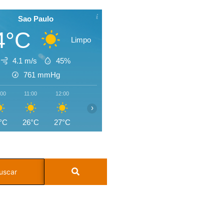
Sao Paulo
4°C
Limpo
4.1 m/s
45%
761
mmHg
:00
11:00
12:00
13:00
14:00
15:00
16:00
17:0
›
°C
26°C
27°C
28°C
27°C
24°C
22°C
21°