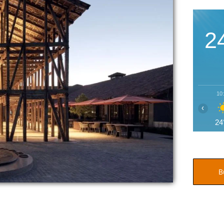
2
10
‹
24