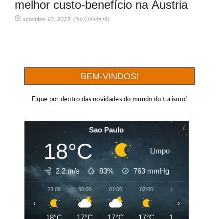
melhor custo-benefício na Áustria
No Comments
setembro 10, 2025
/
BEM-VINDOS!
Fique por dentro das novidades do mundo do turismo!
Sao Paulo
18°C
Limpo
2.2 m/s
83%
763
mmHg
23:00
00:00
01:00
02:00
03:00
04:00
‹
›
18°C
17°C
17°C
17°C
17°C
17°C