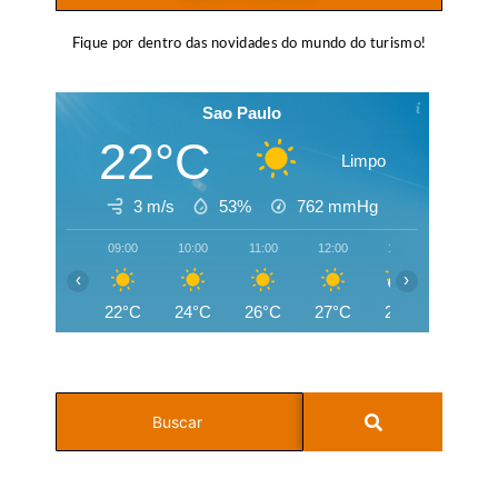
Fique por dentro das novidades do mundo do turismo!
Sao Paulo
22°C
Limpo
3 m/s
53%
762
mmHg
09:00
10:00
11:00
12:00
13:00
14:00
‹
›
22°C
24°C
26°C
27°C
28°C
27°C