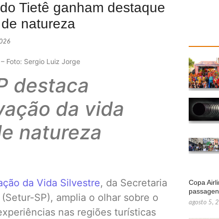
s do Tietê ganham destaque
 de natureza
2026
– Foto: Sergio Luiz Jorge
P destaca
vação da vida
de natureza
ação da Vida Silvestre
, da Secretaria
Copa Airl
passage
(Setur-SP), amplia o olhar sobre o
agosto 5, 
xperiências nas regiões turísticas