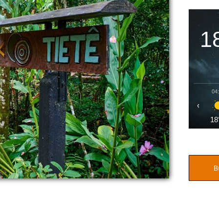
1
04
‹
18