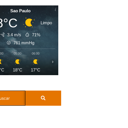
Sao Paulo
8°C
Limpo
3.4 m/s
71%
761
mmHg
:00
05:00
06:00
07:00
08:00
09:00
10:00
11:0
›
°C
18°C
17°C
17°C
19°C
22°C
24°C
26°