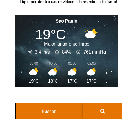
Fique por dentro das novidades do mundo do turismo!
Sao Paulo
19°C
Maioritariamente limpo
3.4 m/s
84%
761
mmHg
23:00
00:00
01:00
02:00
03:00
04:00
‹
›
19°C
18°C
17°C
17°C
17°C
16°C