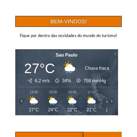
BEM-VINDOS!
Fique por dentro das novidades do mundo do turismo!
Sao Paulo
27°C
Chuva fraca
6.2 m/s
34%
758
mmHg
14:00
15:00
16:00
17:00
18:00
19:00
‹
›
27°C
24°C
22°C
21°C
20°C
19°C