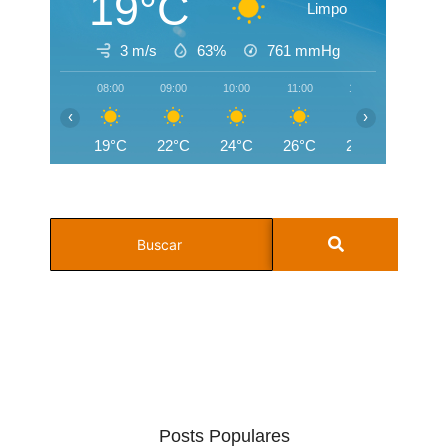
19°C
Limpo
3 m/s
63%
761
mmHg
08:00
09:00
10:00
11:00
12:00
13:00
‹
›
19°C
22°C
24°C
26°C
27°C
28°C
Posts Populares