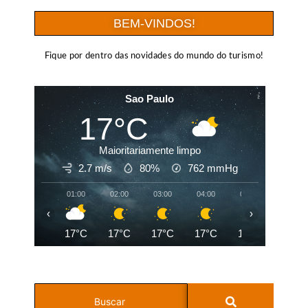
BEM-VINDOS!
Fique por dentro das novidades do mundo do turismo!
Sao Paulo
17°C
Maioritariamente limpo
2.7 m/s
80%
762
mmHg
01:00
02:00
03:00
04:00
05:00
06:00
‹
›
17°C
17°C
17°C
17°C
17°C
17°C