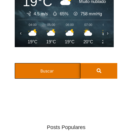
19°C
Muito nublado
4.5 m/s
65%
758
mmHg
04:00
05:00
06:00
07:00
08:00
09:00
‹
›
19°C
19°C
19°C
20°C
21°C
23°C
Posts Populares