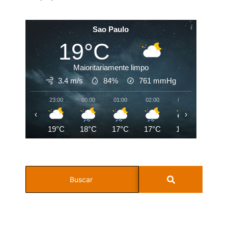
Sao Paulo
19°C
Maioritariamente limpo
3.4 m/s
84%
761
mmHg
23:00
00:00
01:00
02:00
03:00
04:00
‹
›
19°C
18°C
17°C
17°C
17°C
16°C