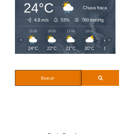
24°C
Chuva fraca
4.8 m/s
53%
760
mmHg
15:00
16:00
17:00
18:00
19:00
20:00
‹
›
24°C
22°C
21°C
20°C
19°C
19°C