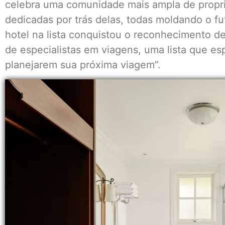
celebra uma comunidade mais ampla de propri
dedicadas por trás delas, todas moldando o fu
hotel na lista conquistou o reconhecimento 
de especialistas em viagens, uma lista que es
planejarem sua próxima viagem”.