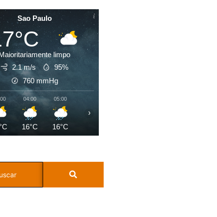
Sao Paulo
17°C
Maioritariamente limpo
2.1 m/s
95%
760
mmHg
:00
04:00
05:00
06:00
07:00
08:00
09:00
10:0
›
°C
16°C
16°C
16°C
16°C
17°C
19°C
22°