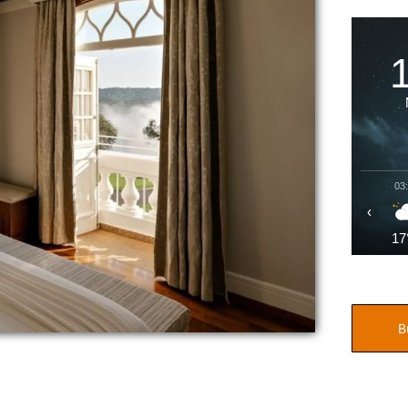
03
‹
17