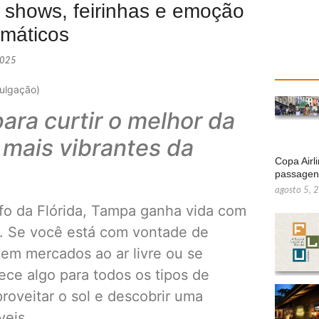
: shows, feirinhas e emoção
emáticos
2025
vulgação)
ra curtir o melhor da
mais vibrantes da
Copa Airl
passage
agosto 5, 
fo da Flórida, Tampa ganha vida com
as. Se você está com vontade de
s em mercados ao ar livre ou se
ece algo para todos os tipos de
roveitar o sol e descobrir uma
veis.