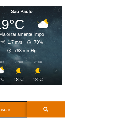
Sao Paulo
19°C
Maioritariamente limpo
1.7 m/s
79%
763
mmHg
:00
22:00
23:00
00:00
01:00
02:00
03:00
04:0
›
°C
18°C
18°C
17°C
17°C
17°C
17°C
17°