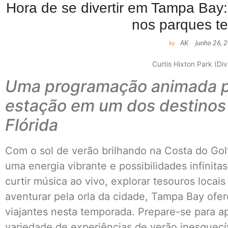
Hora de se divertir em Tampa Bay
nos parques t
by
AK
-
junho 26, 
Curtis Hixton Park (Di
Uma programação animada pa
estação em um dos destinos 
Flórida
Com o sol de verão brilhando na Costa do Gol
uma energia vibrante e possibilidades infinit
curtir música ao vivo, explorar tesouros locai
aventurar pela orla da cidade, Tampa Bay ofer
viajantes nesta temporada. Prepare-se para ap
variedade de experiências de verão inesquecí