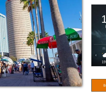
21
‹
19