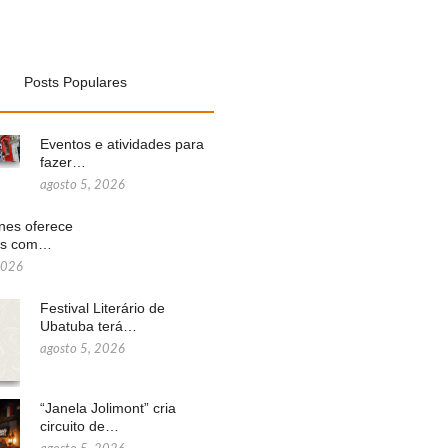
Posts Populares
Eventos e atividades para
fazer…
agosto 5, 2026
ines oferece
ns com…
2026
Festival Literário de
Ubatuba terá…
agosto 5, 2026
“Janela Jolimont” cria
circuito de…