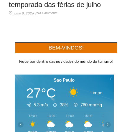
temporada das férias de julho
No Comments
julho 8, 2026
/
BEM-VINDOS!
Fique por dentro das novidades do mundo do turismo!
Sao Paulo
27°C
Limpo
5.3 m/s
38%
760
mmHg
12:00
13:00
14:00
15:00
16:00
17:00
‹
›