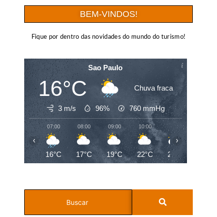
BEM-VINDOS!
Fique por dentro das novidades do mundo do turismo!
Sao Paulo
16°C
Chuva fraca
3 m/s
96%
760
mmHg
07:00
08:00
09:00
10:00
11:00
12:00
‹
›
16°C
17°C
19°C
22°C
24°C
25°C