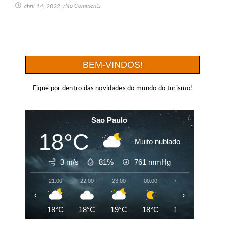
No Comments
abril 14, 2022
/
BEM-VINDOS!
Fique por dentro das novidades do mundo do turismo!
Sao Paulo
18°C
Muito nublado
3 m/s
81%
761
mmHg
21:00
22:00
23:00
00:00
01:00
02:00
‹
›
18°C
18°C
19°C
18°C
18°C
18°C