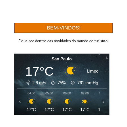
BEM-VINDOS!
Fique por dentro das novidades do mundo do turismo!
Sao Paulo
17°C
Limpo
2.9 m/s
75%
761
mmHg
04:00
05:00
06:00
07:00
08:00
09:00
‹
›
17°C
17°C
17°C
17°C
19°C
21°C