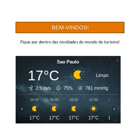
BEM-VINDOS!
Fique por dentro das novidades do mundo do turismo!
Sao Paulo
17°C
Limpo
2.9 m/s
75%
761
mmHg
04:00
05:00
06:00
07:00
08:00
09:00
‹
›
17°C
17°C
17°C
17°C
19°C
21°C