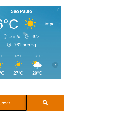
Sao Paulo
6°C
Limpo
5 m/s
40%
761
mmHg
:00
12:00
13:00
14:00
15:00
16:00
17:00
18:0
›
°C
27°C
28°C
27°C
24°C
22°C
21°C
20°