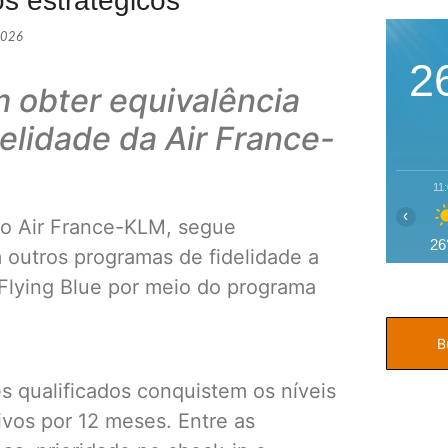
s estratégicos
2026
2
 obter equivalência
elidade da Air France-
11
‹
po Air France-KLM, segue
26
 outros programas de fidelidade a
 Flying Blue por meio do programa
es qualificados conquistem os níveis
ivos por 12 meses. Entre as