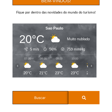
BEM-VINDOS!
Fique por dentro das novidades do mundo do turismo!
Sao Paulo
20°C
Muito nublado
5 m/s
56%
759
mmHg
07:00
08:00
09:00
10:00
11:00
12:00
‹
›
20°C
21°C
23°C
23°C
25°C
26°C