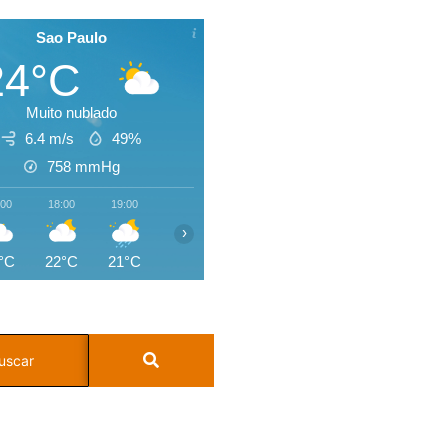
Sao Paulo
24°C
Muito nublado
6.4 m/s
49%
758
mmHg
:00
18:00
19:00
20:00
21:00
22:00
23:00
00:0
›
°C
22°C
21°C
20°C
20°C
19°C
18°C
17°