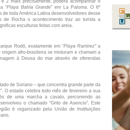
 1 e 2 mais precisamente, poderá acompanhar o
na “
Playa Bahía Grande
” em La Paloma. O 6º
tas de toda América Latina desenvolvedores desse
s de Rocha o acontecimento traz ao turista a
ificas esculturas feitas com areia.
 parque Rodó, exatamente em “
Playa Ramirez”
a
e origem afro-brasileira se misturam e chamam a
menagem à Deusa do mar através de oferendas
stado de Soriano – que concentra grande parte da
o”. O estado celebra todo mês de fevereiro a sua
avés de uma marcha a cavalo, percorrendo as
esenvolveu o chamado “Grito de Asencio”. Este
gião é organizado pela União de Instituições
iano.