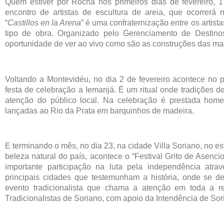
Quem estiver por Rocha nos primeiros dias de fevereiro,
encontro de artistas de escultura de areia, que ocorrerá 
“
Castillos en la Arena
” é uma confraternização entre os artis
tipo de obra. Organizado pelo Gerenciamento de Destino
oportunidade de ver ao vivo como são as construções das magn
Voltando a Montevidéu, no dia 2 de fevereiro acontece no
festa de celebração a Iemanjá. É um ritual onde tradições d
atenção do público local. Na celebração é prestada ho
lançadas ao Rio da Prata em barquinhos de madeira.
E terminando o mês, no dia 23, na cidade Villa Soriano, no e
beleza natural do país, acontece o “Festival Grito de Asenci
importante participação na luta pela independência atr
principais cidades que testemunham a história, onde se d
evento tradicionalista que chama a atenção em toda a re
Tradicionalistas de Soriano, com apoio da Intendência de Sor