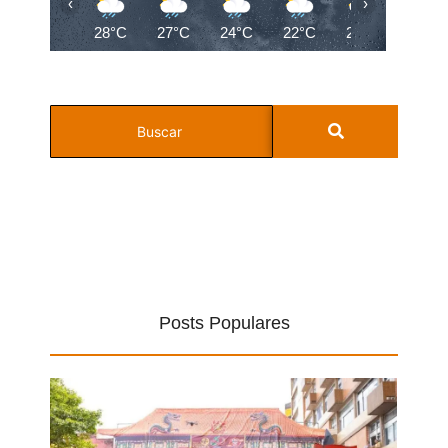
‹
›
28°C
27°C
24°C
22°C
21°C
20°C
Posts Populares