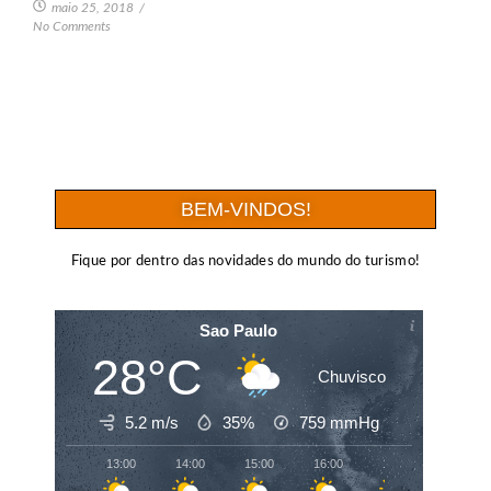
maio 25, 2018
/
No Comments
BEM-VINDOS!
Fique por dentro das novidades do mundo do turismo!
Sao Paulo
28°C
Chuvisco
5.2 m/s
35%
759
mmHg
13:00
14:00
15:00
16:00
17:00
18:00