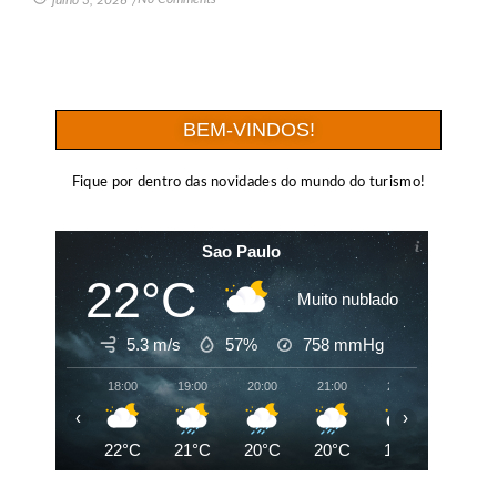
julho 3, 2026
/
BEM-VINDOS!
Fique por dentro das novidades do mundo do turismo!
Sao Paulo
22°C
Muito nublado
5.3 m/s
57%
758
mmHg
18:00
19:00
20:00
21:00
22:00
23:00
‹
›
22°C
21°C
20°C
20°C
19°C
18°C