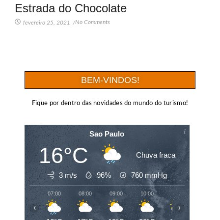
Estrada do Chocolate
No Comments
fevereiro 25, 2021
/
BEM-VINDOS!
Fique por dentro das novidades do mundo do turismo!
Sao Paulo
16°C
Chuva fraca
3 m/s
96%
760
mmHg
07:00
08:00
09:00
10:00
11:00
12:00
‹
›