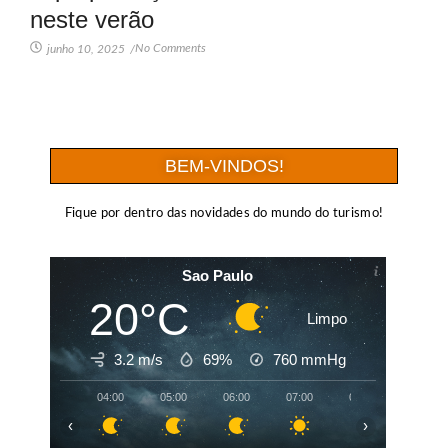
neste verão
No Comments
junho 10, 2025
/
BEM-VINDOS!
Fique por dentro das novidades do mundo do turismo!
Sao Paulo
20°C
Limpo
3.2 m/s
69%
760
mmHg
04:00
05:00
06:00
07:00
08:00
09:00
‹
›