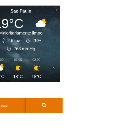
Sao Paulo
19°C
Maioritariamente limpo
2.6 m/s
75%
763
mmHg
:00
01:00
02:00
03:00
04:00
05:00
06:00
07:0
›
°C
18°C
18°C
18°C
18°C
18°C
18°C
18°