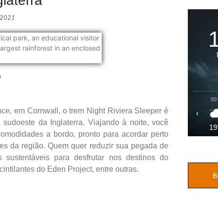
laterra
 2021
n
00
e, em Cornwall, o trem Night Riviera Sleeper é
‹
sudoeste da Inglaterra. Viajando à noite, você
19
comodidades a bordo, pronto para acordar perto
ores da região. Quem quer reduzir sua pegada de
 sustentáveis para desfrutar nos destinos do
intilantes do Eden Project, entre outras.