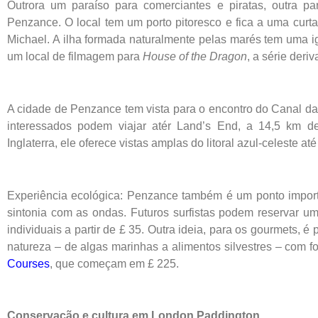
Outrora um paraíso para comerciantes e piratas, outra p
Penzance. O local tem um porto pitoresco e fica a uma curta
Michael. A ilha formada naturalmente pelas marés tem uma i
um local de filmagem para
House of the Dragon
, a série deri
A cidade de Penzance tem vista para o encontro do Canal d
interessados podem viajar atér Land’s End, a 14,5 km 
Inglaterra, ele oferece vistas amplas do litoral azul-celeste at
Experiência ecológica: Penzance também é um ponto import
sintonia com as ondas. Futuros surfistas podem reservar 
individuais a partir de £ 35. Outra ideia, para os gourmets, 
natureza – de algas marinhas a alimentos silvestres – com 
Courses
, que começam em £ 225.
Conservação e cultura em London Paddington