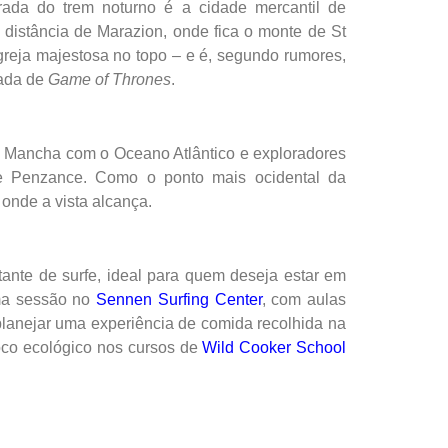
arada do trem noturno é a cidade mercantil de
 distância de Marazion, onde fica o monte de St
greja majestosa no topo – e é, segundo rumores,
vada de
Game of Thrones
.
a Mancha com o Oceano Atlântico e exploradores
de Penzance. Como o ponto mais ocidental da
é onde a vista alcança.
ante de surfe, ideal para quem deseja estar em
uma sessão no
Sennen Surfing Center
, com aulas
é planejar uma experiência de comida recolhida na
foco ecológico nos cursos de
Wild Cooker School