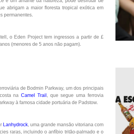
cê é um amante da natureza, pode desfrutar de
 abrigam a maior floresta tropical exótica em
ões permanentes.
ell, o Eden Project tem ingressos a partir de £
6 anos (menores de 5 anos não pagam).
rroviária de Bodmin Parkway, um dos principais
 costa na
Camel Trail
, que segue uma ferrovia
arkway à famosa cidade portuária de Padstow.
er
Lanhydrock
, uma grande mansão vitoriana com
es raras, incluindo o anfíbio tritão-palmado e o