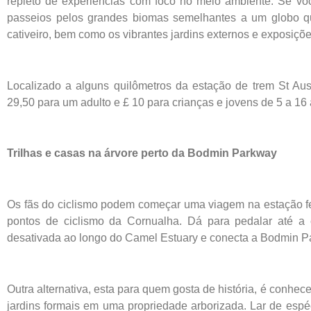
repleto de experiências com foco no meio ambiente. Se vo
passeios pelos grandes biomas semelhantes a um globo que
cativeiro, bem como os vibrantes jardins externos e exposiç
Localizado a alguns quilômetros da estação de trem St Aust
29,50 para um adulto e £ 10 para crianças e jovens de 5 a 1
Trilhas e casas na árvore perto da Bodmin Parkway
Os fãs do ciclismo podem começar uma viagem na estação fe
pontos de ciclismo da Cornualha. Dá para pedalar até a
desativada ao longo do Camel Estuary e conecta a Bodmin P
Outra alternativa, esta para quem gosta de história, é conhec
jardins formais em uma propriedade arborizada. Lar de espéci