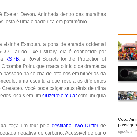
é Exeter, Devon. Aninhada dentro das muralhas
os, esta é uma cidade rica em patrimônio.
 vizinha Exmouth, a porta de entrada ocidental
CO. Lar do Exe Estuary, ela é conhecido por
 da
RSPB
, a Royal Society for the Protection of
 Orcombe Point, que marca o início da dramática
 no passado na colcha de retalhos em minérios da
eedle, uma escultura que revela os diferentes
 Cretáceo. Você pode calçar seus tênis de trilha
gredos locais em um
cruzeiro circular
com um guia
Copa Airl
passage
ada, faça um tour pela
destilaria Two Drifter
de
agosto 5, 
pegada negativa de carbono. Acessível de carro