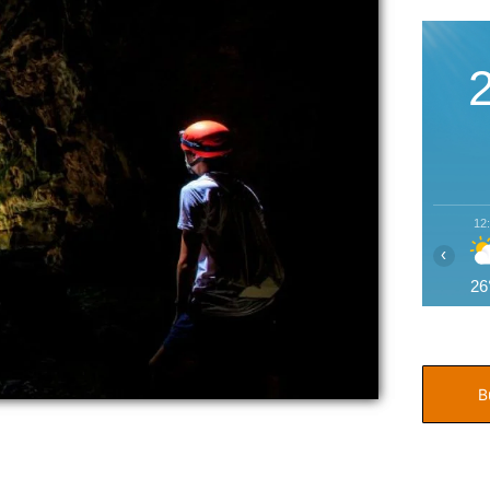
12
‹
26