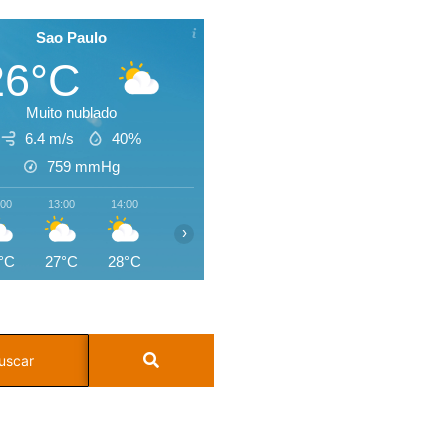
Sao Paulo
26°C
Muito nublado
6.4 m/s
40%
759
mmHg
:00
13:00
14:00
15:00
16:00
17:00
18:00
19:0
›
°C
27°C
28°C
28°C
27°C
26°C
24°C
23°