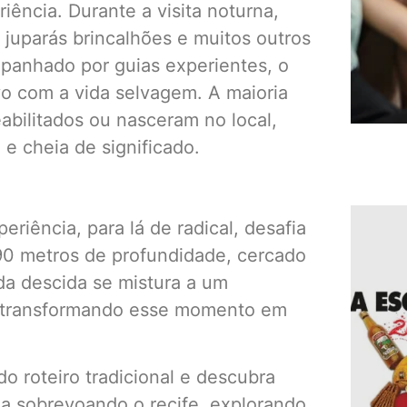
iência. Durante a visita noturna,
 juparás brincalhões e muitos outros
panhado por guias experientes, o
vo com a vida selvagem. A maioria
abilitados ou nasceram no local,
e cheia de significado.
eriência, para lá de radical, desafia
90 metros de profundidade, cercado
da descida se mistura a um
, transformando esse momento em
do roteiro tradicional e descubra
ja sobrevoando o recife, explorando