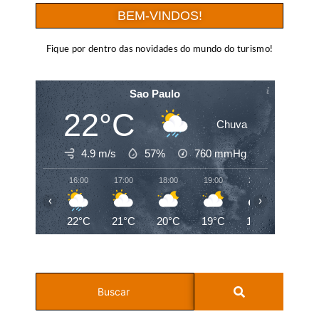
BEM-VINDOS!
Fique por dentro das novidades do mundo do turismo!
Sao Paulo
22°C
Chuva
4.9 m/s
57%
760
mmHg
16:00
17:00
18:00
19:00
20:00
21:00
‹
›
22°C
21°C
20°C
19°C
19°C
19°C