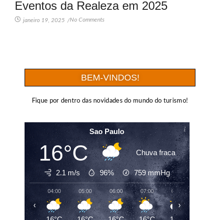
Eventos da Realeza em 2025
No Comments
janeiro 19, 2025
/
BEM-VINDOS!
Fique por dentro das novidades do mundo do turismo!
Sao Paulo
16°C
Chuva fraca
2.1 m/s
96%
759
mmHg
04:00
05:00
06:00
07:00
08:00
09:00
‹
›
16°C
16°C
16°C
16°C
17°C
19°C