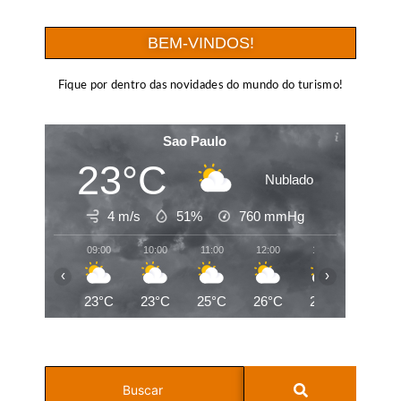
BEM-VINDOS!
Fique por dentro das novidades do mundo do turismo!
Sao Paulo
23°C
Nublado
4 m/s
51%
760
mmHg
09:00
10:00
11:00
12:00
13:00
14:00
‹
›
23°C
23°C
25°C
26°C
27°C
28°C