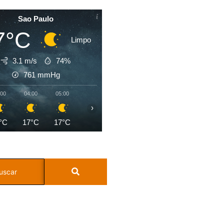
Sao Paulo
7°C
Limpo
3.1 m/s
74%
761
mmHg
:00
04:00
05:00
06:00
07:00
08:00
09:00
10:0
›
°C
17°C
17°C
17°C
17°C
19°C
21°C
24°