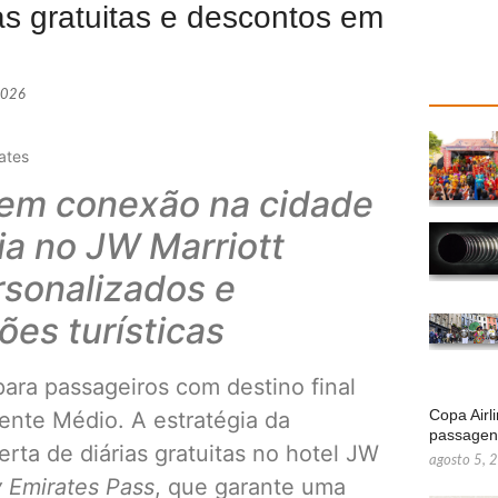
as gratuitas e descontos em
2026
ates
 em conexão na cidade
a no JW Marriott
rsonalizados e
ões turísticas
ara passageiros com destino final
Copa Airl
ente Médio. A estratégia da
passage
rta de diárias gratuitas no hotel JW
agosto 5, 
 Emirates Pass
, que garante uma