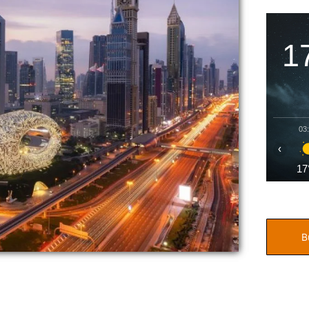
1
03
‹
17