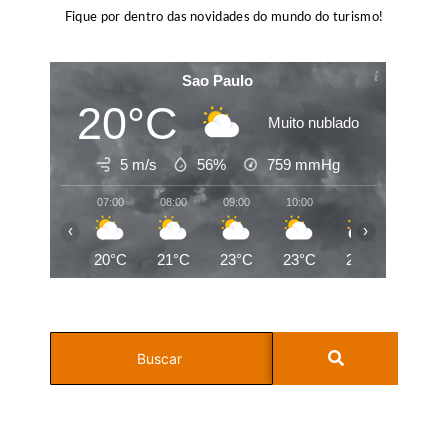
Fique por dentro das novidades do mundo do turismo!
Sao Paulo
20°C
Muito nublado
5 m/s
56%
759
mmHg
07:00
08:00
09:00
10:00
11:00
12:00
‹
›
20°C
21°C
23°C
23°C
25°C
26°C