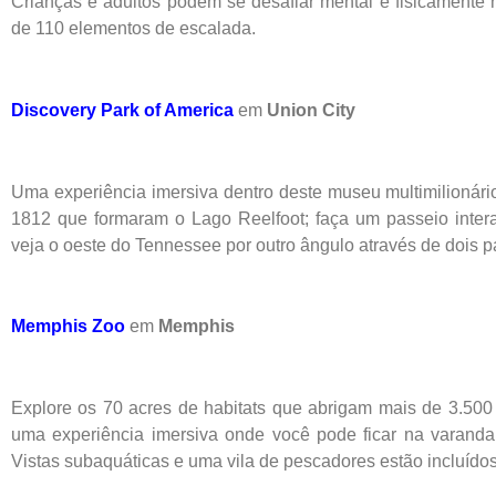
Crianças e adultos podem se desafiar mental e fisicamente 
de 110 elementos de escalada.
Discovery Park of America
em
Union City
Uma experiência imersiva dentro deste museu multimilionário
1812 que formaram o Lago Reelfoot; faça um passeio interat
veja o oeste do Tennessee por outro ângulo através de dois pa
Memphis Zoo
em
Memphis
Explore os 70 acres de habitats que abrigam mais de 3.50
uma experiência imersiva onde você pode ficar na varand
Vistas subaquáticas e uma vila de pescadores estão incluídos