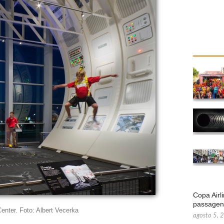
Copa Airl
passage
nter. Foto: Albert Vecerka
agosto 5, 