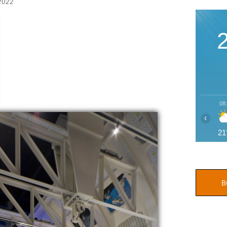
 2022
08
‹
21