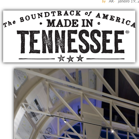
by
AK
-
janeiro 19,