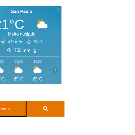
Sao Paulo
21°C
Muito nublado
4.9 m/s
53%
759
mmHg
:00
09:00
10:00
11:00
12:00
13:00
14:00
15:0
›
°C
23°C
23°C
25°C
26°C
27°C
28°C
28°