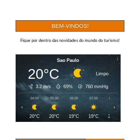
BEM-VINDOS!
Fique por dentro das novidades do mundo do turismo!
Sao Paulo
20°C
Limpo
3.2 m/s
69%
760
mmHg
04:00
05:00
06:00
07:00
08:00
09:00
‹
›
20°C
20°C
19°C
19°C
21°C
24°C