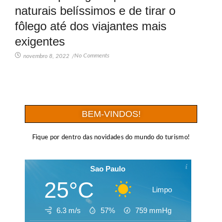
naturais belíssimos e de tirar o
fôlego até dos viajantes mais
exigentes
No Comments
novembro 8, 2022
/
BEM-VINDOS!
Fique por dentro das novidades do mundo do turismo!
Sao Paulo
25°C
Limpo
6.3 m/s
57%
759
mmHg