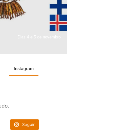
Dias 4 e 5 de novembro
Instagram
ado.
Seguir