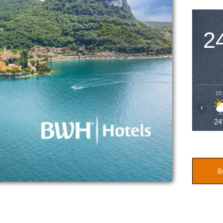
2
15
‹
24