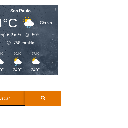
Sao Paulo
4°C
Chuva
6.2 m/s
50%
758
mmHg
:00
16:00
17:00
18:00
19:00
20:00
21:00
22:0
›
°C
24°C
24°C
22°C
21°C
20°C
20°C
19°